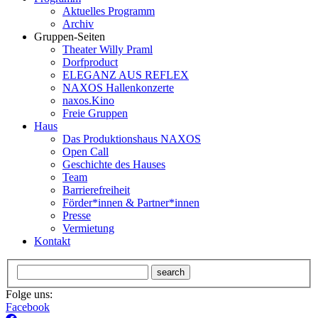
Aktuelles Programm
Archiv
Gruppen-Seiten
Theater Willy Praml
Dorfproduct
ELEGANZ AUS REFLEX
NAXOS Hallenkonzerte
naxos.Kino
Freie Gruppen
Haus
Das Produktionshaus NAXOS
Open Call
Geschichte des Hauses
Team
Barrierefreiheit
Förder*innen & Partner*innen
Presse
Vermietung
Kontakt
search
Folge uns:
Facebook