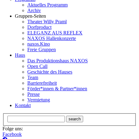
Aktuelles Programm
Archiv
Gruppen-Seiten
Theater Willy Praml
Dorfproduct
ELEGANZ AUS REFLEX
NAXOS Hallenkonzerte
naxos.Kino
Freie Gruppen
Haus
Das Produktionshaus NAXOS
Open Call
Geschichte des Hauses
Team
Barrierefreiheit
Förder*innen & Partner*innen
Presse
Vermietung
Kontakt
search
Folge uns:
Facebook