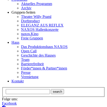
Aktuelles Programm
Archiv
Gruppen-Seiten
Theater Willy Praml
Dorfproduct
ELEGANZ AUS REFLEX
NAXOS Hallenkonzerte
naxos.Kino
Freie Gruppen
Haus
Das Produktionshaus NAXOS
Open Call
Geschichte des Hauses
Team
Barrierefreiheit
Förder*innen & Partner*innen
Presse
Vermietung
Kontakt
search
Folge uns:
Facebook