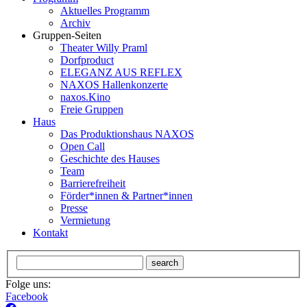
Aktuelles Programm
Archiv
Gruppen-Seiten
Theater Willy Praml
Dorfproduct
ELEGANZ AUS REFLEX
NAXOS Hallenkonzerte
naxos.Kino
Freie Gruppen
Haus
Das Produktionshaus NAXOS
Open Call
Geschichte des Hauses
Team
Barrierefreiheit
Förder*innen & Partner*innen
Presse
Vermietung
Kontakt
search
Folge uns:
Facebook