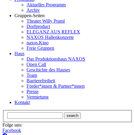
Aktuelles Programm
Archiv
Gruppen-Seiten
Theater Willy Praml
Dorfproduct
ELEGANZ AUS REFLEX
NAXOS Hallenkonzerte
naxos.Kino
Freie Gruppen
Haus
Das Produktionshaus NAXOS
Open Call
Geschichte des Hauses
Team
Barrierefreiheit
Förder*innen & Partner*innen
Presse
Vermietung
Kontakt
search
Folge uns:
Facebook