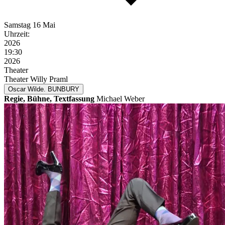
Samstag
16 Mai
Uhrzeit:
2026
19:30
2026
Theater
Theater Willy Praml
Oscar Wilde. BUNBURY
Regie, Bühne, Textfassung
Michael Weber