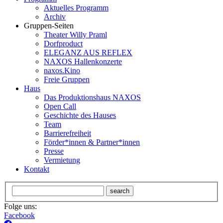
Aktuelles Programm
Archiv
Gruppen-Seiten
Theater Willy Praml
Dorfproduct
ELEGANZ AUS REFLEX
NAXOS Hallenkonzerte
naxos.Kino
Freie Gruppen
Haus
Das Produktionshaus NAXOS
Open Call
Geschichte des Hauses
Team
Barrierefreiheit
Förder*innen & Partner*innen
Presse
Vermietung
Kontakt
search
Folge uns:
Facebook