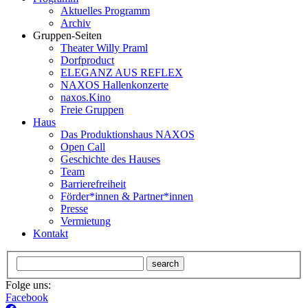
Aktuelles Programm
Archiv
Gruppen-Seiten
Theater Willy Praml
Dorfproduct
ELEGANZ AUS REFLEX
NAXOS Hallenkonzerte
naxos.Kino
Freie Gruppen
Haus
Das Produktionshaus NAXOS
Open Call
Geschichte des Hauses
Team
Barrierefreiheit
Förder*innen & Partner*innen
Presse
Vermietung
Kontakt
search
Folge uns:
Facebook