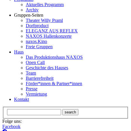
Aktuelles Programm
Archiv
Gruppen-Seiten
Theater Willy Praml
Dorfproduct
ELEGANZ AUS REFLEX
NAXOS Hallenkonzerte
naxos.Kino
Freie Gruppen
Haus
Das Produktionshaus NAXOS
Open Call
Geschichte des Hauses
Team
Barrierefreiheit
Förder*innen & Partner*innen
Presse
Vermietung
Kontakt
search
Folge uns:
Facebook