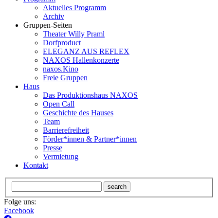
Aktuelles Programm
Archiv
Gruppen-Seiten
Theater Willy Praml
Dorfproduct
ELEGANZ AUS REFLEX
NAXOS Hallenkonzerte
naxos.Kino
Freie Gruppen
Haus
Das Produktionshaus NAXOS
Open Call
Geschichte des Hauses
Team
Barrierefreiheit
Förder*innen & Partner*innen
Presse
Vermietung
Kontakt
search
Folge uns:
Facebook