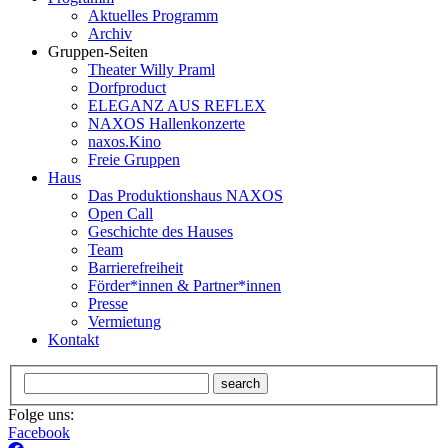
Aktuelles Programm
Archiv
Gruppen-Seiten
Theater Willy Praml
Dorfproduct
ELEGANZ AUS REFLEX
NAXOS Hallenkonzerte
naxos.Kino
Freie Gruppen
Haus
Das Produktionshaus NAXOS
Open Call
Geschichte des Hauses
Team
Barrierefreiheit
Förder*innen & Partner*innen
Presse
Vermietung
Kontakt
search
Folge uns:
Facebook