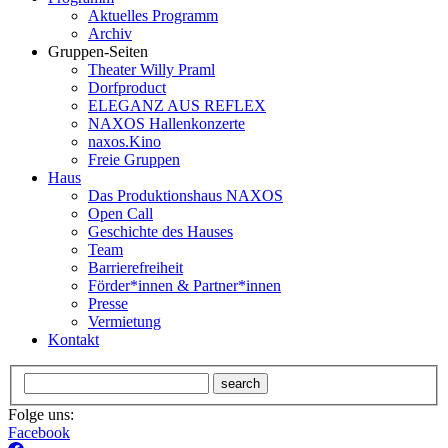
Aktuelles Programm
Archiv
Gruppen-Seiten
Theater Willy Praml
Dorfproduct
ELEGANZ AUS REFLEX
NAXOS Hallenkonzerte
naxos.Kino
Freie Gruppen
Haus
Das Produktionshaus NAXOS
Open Call
Geschichte des Hauses
Team
Barrierefreiheit
Förder*innen & Partner*innen
Presse
Vermietung
Kontakt
search
Folge uns:
Facebook