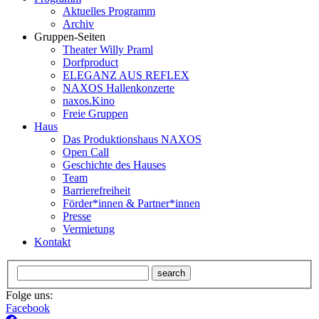
Aktuelles Programm
Archiv
Gruppen-Seiten
Theater Willy Praml
Dorfproduct
ELEGANZ AUS REFLEX
NAXOS Hallenkonzerte
naxos.Kino
Freie Gruppen
Haus
Das Produktionshaus NAXOS
Open Call
Geschichte des Hauses
Team
Barrierefreiheit
Förder*innen & Partner*innen
Presse
Vermietung
Kontakt
search
Folge uns:
Facebook