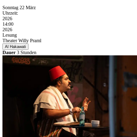
Sonntag
22 März
Uhrzeit:
2026
14:00
2026
Lesung
Theater Willy Praml
Al Hakawati
Dauer
3 Stunden