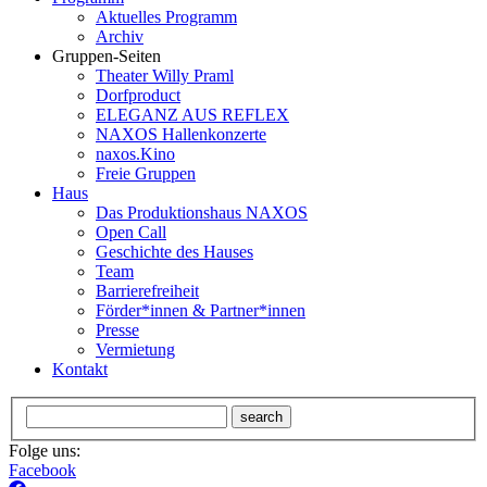
Aktuelles Programm
Archiv
Gruppen-Seiten
Theater Willy Praml
Dorfproduct
ELEGANZ AUS REFLEX
NAXOS Hallenkonzerte
naxos.Kino
Freie Gruppen
Haus
Das Produktionshaus NAXOS
Open Call
Geschichte des Hauses
Team
Barrierefreiheit
Förder*innen & Partner*innen
Presse
Vermietung
Kontakt
search
Folge uns:
Facebook