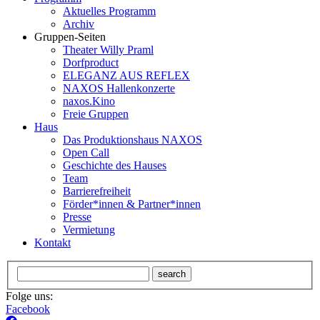
Aktuelles Programm
Archiv
Gruppen-Seiten
Theater Willy Praml
Dorfproduct
ELEGANZ AUS REFLEX
NAXOS Hallenkonzerte
naxos.Kino
Freie Gruppen
Haus
Das Produktionshaus NAXOS
Open Call
Geschichte des Hauses
Team
Barrierefreiheit
Förder*innen & Partner*innen
Presse
Vermietung
Kontakt
search
Folge uns:
Facebook