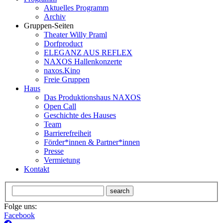
Aktuelles Programm
Archiv
Gruppen-Seiten
Theater Willy Praml
Dorfproduct
ELEGANZ AUS REFLEX
NAXOS Hallenkonzerte
naxos.Kino
Freie Gruppen
Haus
Das Produktionshaus NAXOS
Open Call
Geschichte des Hauses
Team
Barrierefreiheit
Förder*innen & Partner*innen
Presse
Vermietung
Kontakt
search
Folge uns:
Facebook