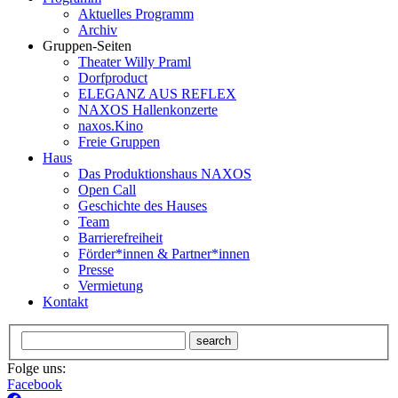
Aktuelles Programm
Archiv
Gruppen-Seiten
Theater Willy Praml
Dorfproduct
ELEGANZ AUS REFLEX
NAXOS Hallenkonzerte
naxos.Kino
Freie Gruppen
Haus
Das Produktionshaus NAXOS
Open Call
Geschichte des Hauses
Team
Barrierefreiheit
Förder*innen & Partner*innen
Presse
Vermietung
Kontakt
search
Folge uns:
Facebook