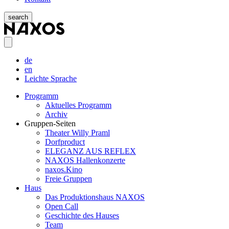
search
de
en
Leichte Sprache
Programm
Aktuelles Programm
Archiv
Gruppen-Seiten
Theater Willy Praml
Dorfproduct
ELEGANZ AUS REFLEX
NAXOS Hallenkonzerte
naxos.Kino
Freie Gruppen
Haus
Das Produktionshaus NAXOS
Open Call
Geschichte des Hauses
Team