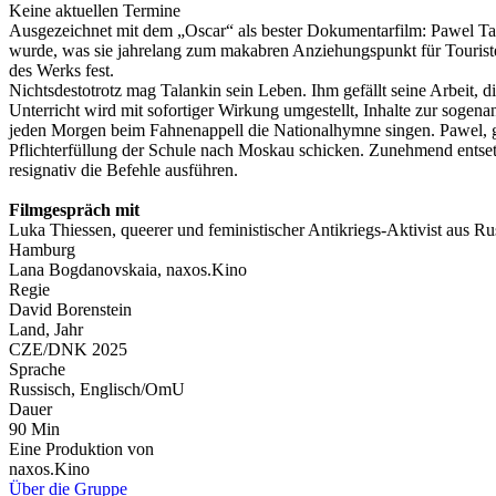
Keine aktuellen Termine
Ausgezeichnet mit dem „Oscar“ als bester Dokumentarfilm: Pawel Talan
wurde, was sie jahrelang zum makabren Anziehungspunkt für Tourist
des Werks fest.
Nichtsdestotrotz mag Talankin sein Leben. Ihm gefällt seine Arbeit, 
Unterricht wird mit sofortiger Wirkung umgestellt, Inhalte zur sogena
jeden Morgen beim Fahnenappell die Nationalhymne singen. Pawel, ge
Pflichterfüllung der Schule nach Moskau schicken. Zunehmend entsetzt
resignativ die Befehle ausführen.
Filmgespräch mit
Luka Thiessen, queerer und feministischer Antikriegs-Aktivist aus 
Hamburg
Lana Bogdanovskaia, naxos.Kino
Regie
David Borenstein
Land, Jahr
CZE/DNK 2025
Sprache
Russisch, Englisch/OmU
Dauer
90 Min
Eine Produktion von
naxos.Kino
Über die Gruppe