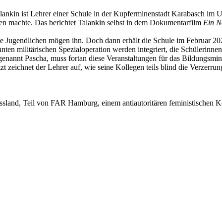
kin ist Lehrer einer Schule in der Kupferminenstadt Karabasch im Ural
en machte. Das berichtet Talankin selbst in dem Dokumentarfilm
Ein N
die Jugendlichen mögen ihn. Doch dann erhält die Schule im Februar 202
nnten militärischen Spezialoperation werden integriert, die Schülerinn
nannt Pascha, muss fortan diese Veranstaltungen für das Bildungsminis
 zeichnet der Lehrer auf, wie seine Kollegen teils blind die Verzerru
Russland, Teil von FAR Hamburg, einem antiautoritären feministische