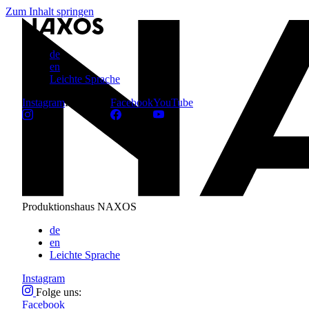
Zum Inhalt springen
de
en
Leichte Sprache
Instagram
Folge uns:
Facebook
YouTube
Produktionshaus NAXOS
de
en
Leichte Sprache
Instagram
Folge uns:
Facebook