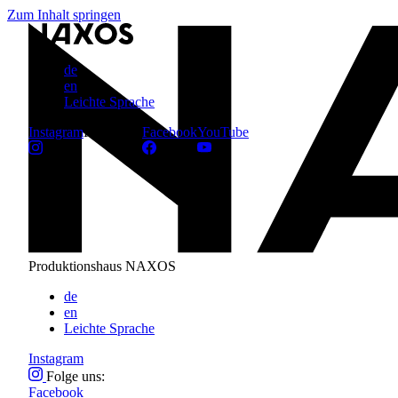
Zum Inhalt springen
de
en
Leichte Sprache
Instagram
Folge uns:
Facebook
YouTube
Produktionshaus NAXOS
de
en
Leichte Sprache
Instagram
Folge uns:
Facebook