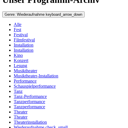
Genre:
Wiederaufnahme
keyboard_arrow_down
Alle
Fest
Festival
Filmfestival
Installation
Installation
Kino
Konzert
Lesung
Musiktheater
Musiktheater-Installation
Performance
Schauspielperformance
Tanz
Tanz-Performance
Tanzperformance
Tanzperformance
Theater
Theater
Theaterinstallation
Wiederaufnahme
check_small