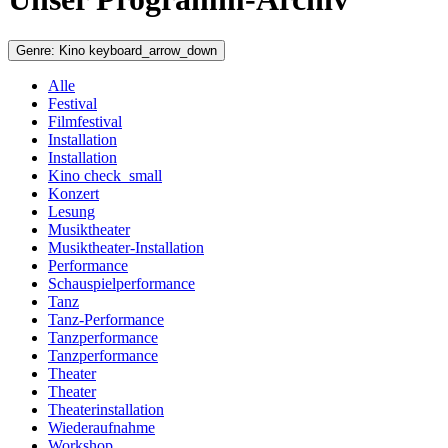
Genre:
Kino
keyboard_arrow_down
Alle
Festival
Filmfestival
Installation
Installation
Kino
check_small
Konzert
Lesung
Musiktheater
Musiktheater-Installation
Performance
Schauspielperformance
Tanz
Tanz-Performance
Tanzperformance
Tanzperformance
Theater
Theater
Theaterinstallation
Wiederaufnahme
Workshop