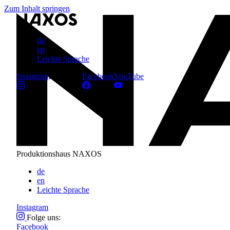
Zum Inhalt springen
de
en
Leichte Sprache
Instagram
Folge uns:
Facebook
YouTube
Produktionshaus NAXOS
de
en
Leichte Sprache
Instagram
Folge uns:
Facebook