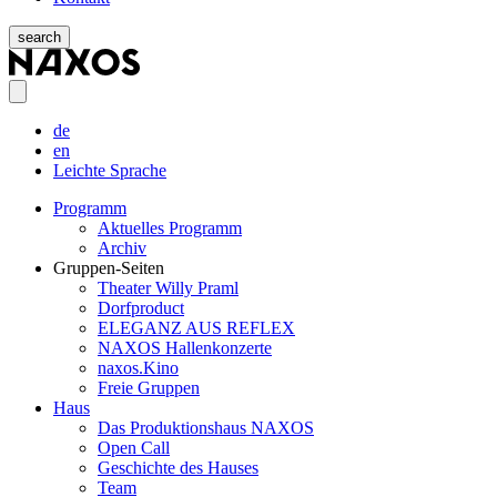
search
de
en
Leichte Sprache
Programm
Aktuelles Programm
Archiv
Gruppen-Seiten
Theater Willy Praml
Dorfproduct
ELEGANZ AUS REFLEX
NAXOS Hallenkonzerte
naxos.Kino
Freie Gruppen
Haus
Das Produktionshaus NAXOS
Open Call
Geschichte des Hauses
Team