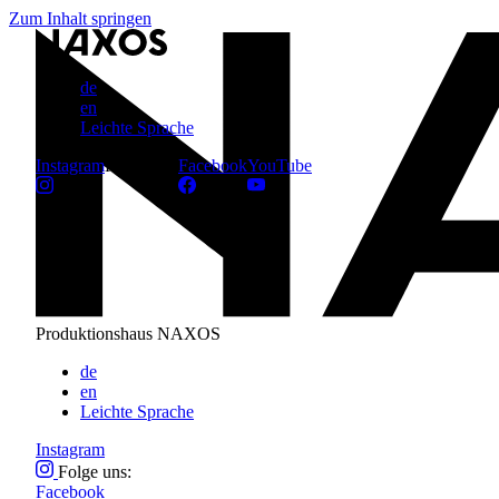
Zum Inhalt springen
de
en
Leichte Sprache
Instagram
Folge uns:
Facebook
YouTube
Produktionshaus NAXOS
de
en
Leichte Sprache
Instagram
Folge uns:
Facebook