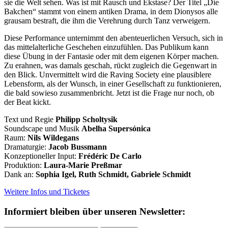
sie die Welt sehen. Was ist mit Rausch und Ekstase? Der Titel „Die
Bakchen“ stammt von einem antiken Drama, in dem Dionysos alle
grausam bestraft, die ihm die Verehrung durch Tanz verweigern.
Diese Performance unternimmt den abenteuerlichen Versuch, sich in
das mittelalterliche Geschehen einzufühlen. Das Publikum kann
diese Übung in der Fantasie oder mit dem eigenen Körper machen.
Zu erahnen, was damals geschah, rückt zugleich die Gegenwart in
den Blick. Unvermittelt wird die Raving Society eine plausiblere
Lebensform, als der Wunsch, in einer Gesellschaft zu funktionieren,
die bald sowieso zusammenbricht. Jetzt ist die Frage nur noch, ob
der Beat kickt.
Text und Regie
Philipp Scholtysik
Soundscape und Musik
Abelha Supersónica
Raum:
Nils Wildegans
Dramaturgie:
Jacob Bussmann
Konzeptioneller Input:
Frédéric De Carlo
Produktion:
Laura-Marie Preßmar
Dank an:
Sophia Igel, Ruth Schmidt, Gabriele Schmidt
Weitere Infos und Ticketes
Informiert bleiben über unseren Newsletter: