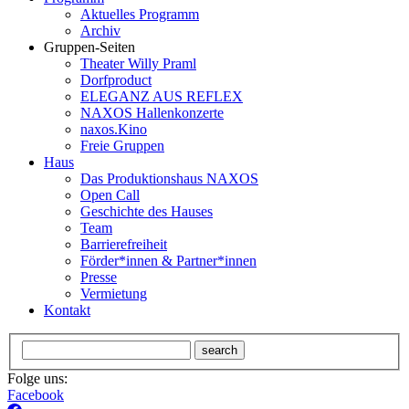
Aktuelles Programm
Archiv
Gruppen-Seiten
Theater Willy Praml
Dorfproduct
ELEGANZ AUS REFLEX
NAXOS Hallenkonzerte
naxos.Kino
Freie Gruppen
Haus
Das Produktionshaus NAXOS
Open Call
Geschichte des Hauses
Team
Barrierefreiheit
Förder*innen & Partner*innen
Presse
Vermietung
Kontakt
search
Folge uns:
Facebook