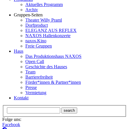
Aktuelles Programm
Archiv
Gruppen-Seiten
Theater Willy Praml
Dorfproduct
ELEGANZ AUS REFLEX
NAXOS Hallenkonzerte
naxos.Kino
Freie Gruppen
Haus
Das Produktionshaus NAXOS
Open Call
Geschichte des Hauses
Team
Barrierefreiheit
Förder*innen & Partner*innen
Presse
Vermietung
Kontakt
search
Folge uns:
Facebook