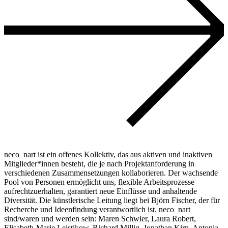
neco_nart ist ein offenes Kollektiv, das aus aktiven und inaktiven
Mitglieder*innen besteht, die je nach Projektanforderung in
verschiedenen Zusammensetzungen kollaborieren. Der wachsende
Pool von Personen ermöglicht uns, flexible Arbeitsprozesse
aufrechtzuerhalten, garantiert neue Einflüsse und anhaltende
Diversität. Die künstlerische Leitung liegt bei Björn Fischer, der für
Recherche und Ideenfindung verantwortlich ist. neco_nart
sind/waren und werden sein: Maren Schwier, Laura Robert,
Elisabeth-Marie Leistikow, Richard Millig, Jonathan Kirn, Antonia