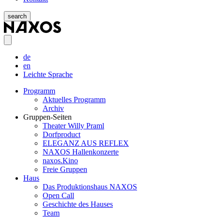
search
de
en
Leichte Sprache
Programm
Aktuelles Programm
Archiv
Gruppen-Seiten
Theater Willy Praml
Dorfproduct
ELEGANZ AUS REFLEX
NAXOS Hallenkonzerte
naxos.Kino
Freie Gruppen
Haus
Das Produktionshaus NAXOS
Open Call
Geschichte des Hauses
Team