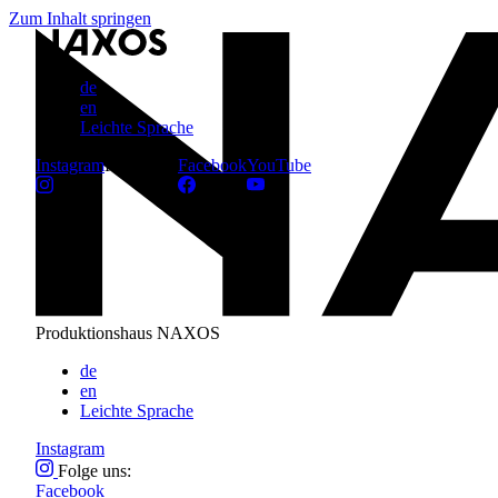
Zum Inhalt springen
de
en
Leichte Sprache
Instagram
Folge uns:
Facebook
YouTube
Produktionshaus NAXOS
de
en
Leichte Sprache
Instagram
Folge uns:
Facebook