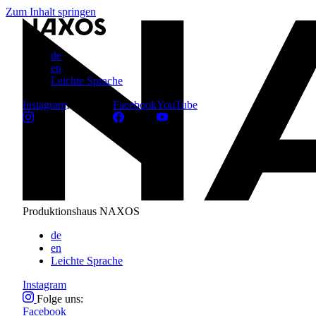
Zum Inhalt springen
de
en
Leichte Sprache
Instagram
Folge uns:
Facebook
YouTube
Produktionshaus NAXOS
de
en
Leichte Sprache
Instagram
Folge uns:
Facebook