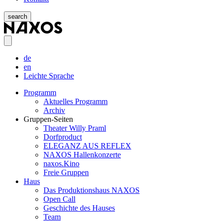
search
de
en
Leichte Sprache
Programm
Aktuelles Programm
Archiv
Gruppen-Seiten
Theater Willy Praml
Dorfproduct
ELEGANZ AUS REFLEX
NAXOS Hallenkonzerte
naxos.Kino
Freie Gruppen
Haus
Das Produktionshaus NAXOS
Open Call
Geschichte des Hauses
Team