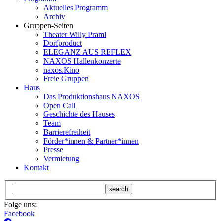
Aktuelles Programm
Archiv
Gruppen-Seiten
Theater Willy Praml
Dorfproduct
ELEGANZ AUS REFLEX
NAXOS Hallenkonzerte
naxos.Kino
Freie Gruppen
Haus
Das Produktionshaus NAXOS
Open Call
Geschichte des Hauses
Team
Barrierefreiheit
Förder*innen & Partner*innen
Presse
Vermietung
Kontakt
search
Folge uns:
Facebook