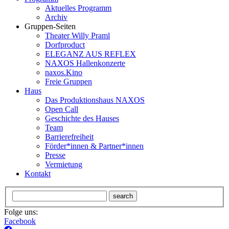
Aktuelles Programm
Archiv
Gruppen-Seiten
Theater Willy Praml
Dorfproduct
ELEGANZ AUS REFLEX
NAXOS Hallenkonzerte
naxos.Kino
Freie Gruppen
Haus
Das Produktionshaus NAXOS
Open Call
Geschichte des Hauses
Team
Barrierefreiheit
Förder*innen & Partner*innen
Presse
Vermietung
Kontakt
search
Folge uns:
Facebook