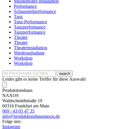
Musiktheater-Installation
Performance
Schauspielperformance
Tanz
Tanz-Performance
Tanzperformance
Tanzperformance
Theater
Theater
Theaterinstallation
Wiederaufnahme
Workshop
Workshop
search
Leider gibt es keine Treffer für diese Auswahl
Produktionshaus
NAXOS
Waldschmidtstraße 19
60316 Frankfurt am Main
069 / 43 05 47 35
info@produktionshausnaxos.de
Folge uns:
Instagram