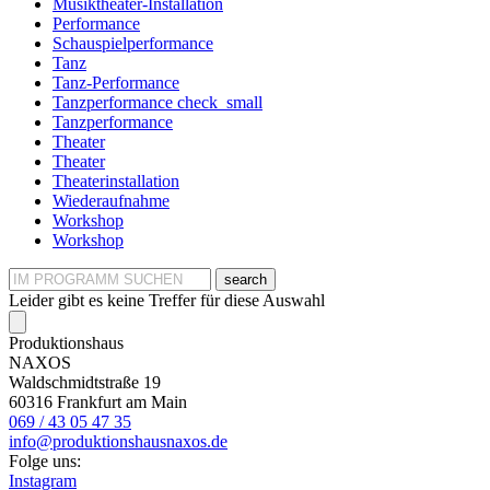
Musiktheater-Installation
Performance
Schauspielperformance
Tanz
Tanz-Performance
Tanzperformance
check_small
Tanzperformance
Theater
Theater
Theaterinstallation
Wiederaufnahme
Workshop
Workshop
search
Leider gibt es keine Treffer für diese Auswahl
Produktionshaus
NAXOS
Waldschmidtstraße 19
60316 Frankfurt am Main
069 / 43 05 47 35
info@produktionshausnaxos.de
Folge uns:
Instagram