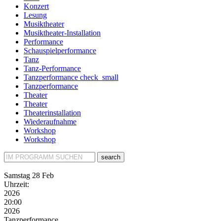
Konzert
Lesung
Musiktheater
Musiktheater-Installation
Performance
Schauspielperformance
Tanz
Tanz-Performance
Tanzperformance
check_small
Tanzperformance
Theater
Theater
Theaterinstallation
Wiederaufnahme
Workshop
Workshop
search
Samstag
28 Feb
Uhrzeit:
2026
20:00
2026
Tanzperformance