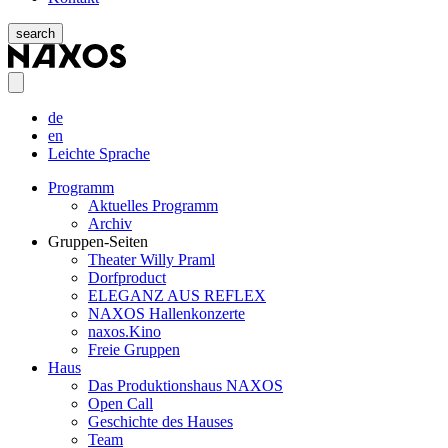
search
de
en
Leichte Sprache
Programm
Aktuelles Programm
Archiv
Gruppen-Seiten
Theater Willy Praml
Dorfproduct
ELEGANZ AUS REFLEX
NAXOS Hallenkonzerte
naxos.Kino
Freie Gruppen
Haus
Das Produktionshaus NAXOS
Open Call
Geschichte des Hauses
Team