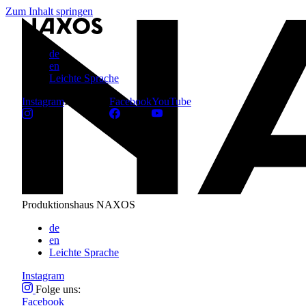
Zum Inhalt springen
de
en
Leichte Sprache
Instagram
Folge uns:
Facebook
YouTube
Produktionshaus NAXOS
de
en
Leichte Sprache
Instagram
Folge uns:
Facebook