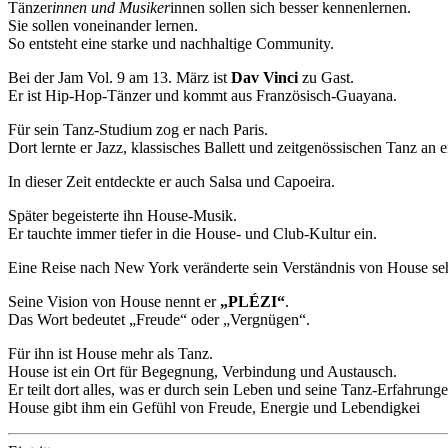
Tänzer
innen und Musiker
innen sollen sich besser kennenlernen.
Sie sollen voneinander lernen.
So entsteht eine starke und nachhaltige Community.
Bei der Jam Vol. 9 am 13. März ist
Dav Vinci
zu Gast.
Er ist Hip-Hop-Tänzer und kommt aus Französisch-Guayana.
Für sein Tanz-Studium zog er nach Paris.
Dort lernte er Jazz, klassisches Ballett und zeitgenössischen Tanz an
In dieser Zeit entdeckte er auch Salsa und Capoeira.
Später begeisterte ihn House-Musik.
Er tauchte immer tiefer in die House- und Club-Kultur ein.
Eine Reise nach New York veränderte sein Verständnis von House seh
Seine Vision von House nennt er
„PLÉZI“
.
Das Wort bedeutet „Freude“ oder „Vergnügen“.
Für ihn ist House mehr als Tanz.
House ist ein Ort für Begegnung, Verbindung und Austausch.
Er teilt dort alles, was er durch sein Leben und seine Tanz-Erfahrunge
House gibt ihm ein Gefühl von Freude, Energie und Lebendigkei