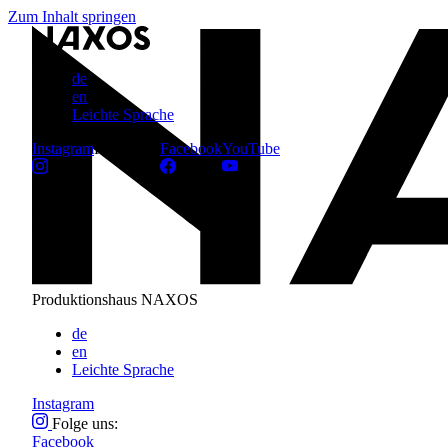
Zum Inhalt springen
de
en
Leichte Sprache
Instagram
Folge uns:
Facebook
YouTube
Produktionshaus NAXOS
de
en
Leichte Sprache
Instagram
Folge uns:
Facebook